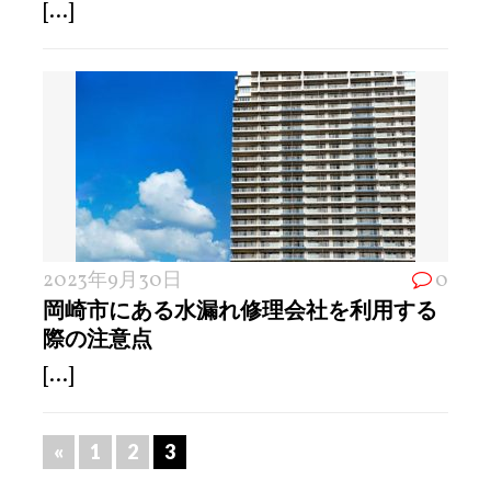
[...]
2023年9月30日
0
岡崎市にある水漏れ修理会社を利用する
際の注意点
[...]
«
1
2
3