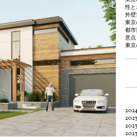
性と
外壁
東京
都市
意点
東京
202
202
202
202